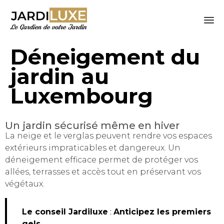
Sk
Déneigement du
to
co
jardin au
Luxembourg
Un jardin sécurisé même en hiver
La neige et le verglas peuvent rendre vos espaces
extérieurs impraticables et dangereux. Un
déneigement efficace permet de protéger vos
allées, terrasses et accès tout en préservant vos
végétaux.
Le conseil Jardiluxe
:
Anticipez les premiers
gels