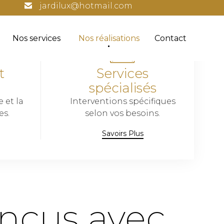
jardilux@hotmail.com
Skip
Nos services
Nos réalisations
Contact
to
conten
t
Services
spécialisés
e et la
Interventions spécifiques
es.
selon vos besoins.
Savoirs Plus
onçus avec