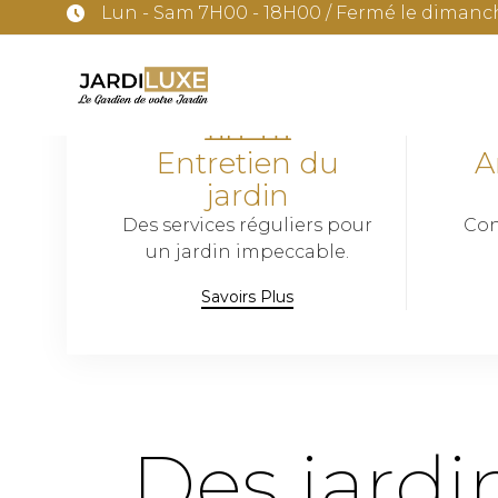
Lun - Sam 7H00 - 18H00 / Fermé le dimanc
Entretien du
A
jardin
Des services réguliers pour
Con
un jardin impeccable.
Savoirs Plus
Des jardi