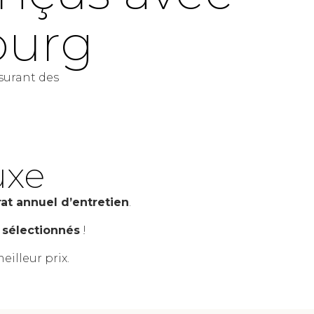
ourg
surant des
uxe
at annuel d’entretien
.
 sélectionnés
!
eilleur prix.