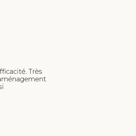
ficacité. Très
Une équipe de professionne
l’aménagement
aménager au mieux notre t
si