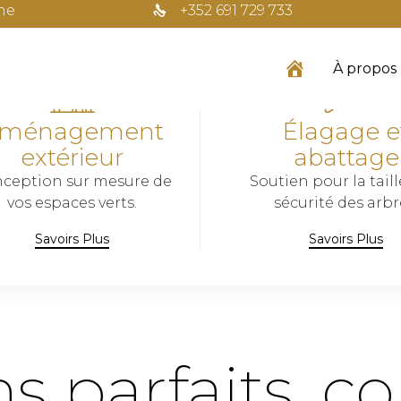
he
+352 691 729 733
À propos
ménagement
Élagage e
extérieur
abattage
ception sur mesure de
Soutien pour la taill
vos espaces verts.
sécurité des arbr
Savoirs Plus
Savoirs Plus
ns parfaits, c