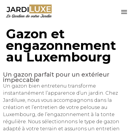
Sk
Gazon et
to
co
engazonnement
au Luxembourg
Un gazon parfait pour un extérieur
impeccable
Un gazon bien entretenu transforme
instantanément l’apparence d’un jardin. Chez
Jardiluxe, nous vous accompagnons dans la
création et l’entretien de votre pelouse au
Luxembourg, de l’engazonnement à la tonte
régulière. Nous sélectionnons le type de gazon
adapté à votre terrain et assurons un entretien